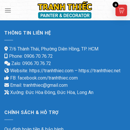
Skip
0
to
content
THÔNG TIN LIÊN HỆ
7/6 Thành Thái, Phường Diên Hồng, TP. HCM
Phone: 0906.70.76.72
Zalo: 0906.70.76.72
Website:
https://tranhthiec.com
–
https://tranhthiec.net
FB:
facebook.com/tranhthiec.com
Email:
tranhthiec@gmail.com
Xưởng: Đức Hòa Đông, Đức Hòa, Long An
CHÍNH SÁCH & HỖ TRỢ
Qui định hoàn tiền & bảo hành