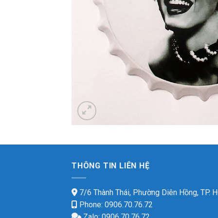
THÔNG TIN LIÊN HỆ
7/6 Thành Thái, Phường Diên Hồng, TP.
Phone: 0906.70.76.72
Zalo: 0906.70.76.72