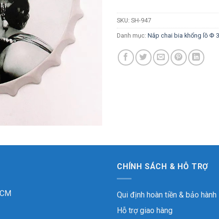
SKU:
SH-947
Danh mục:
Nắp chai bia khổng lồ Փ
CHÍNH SÁCH & HỖ TRỢ
 HCM
Qui định hoàn tiền & bảo hành
Hỗ trợ giao hàng