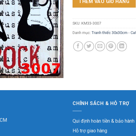
THÊM VÀO GIỎ HÀNG
SKU:
KM33-3007
Danh mục:
Tranh thiếc 30x30cm - Caf
CHÍNH SÁCH & HỖ TRỢ
 HCM
Qui định hoàn tiền & bảo hành
Hỗ trợ giao hàng