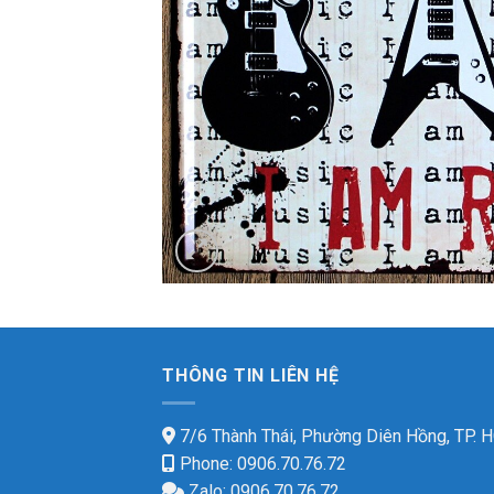
THÔNG TIN LIÊN HỆ
7/6 Thành Thái, Phường Diên Hồng, TP.
Phone: 0906.70.76.72
Zalo: 0906.70.76.72