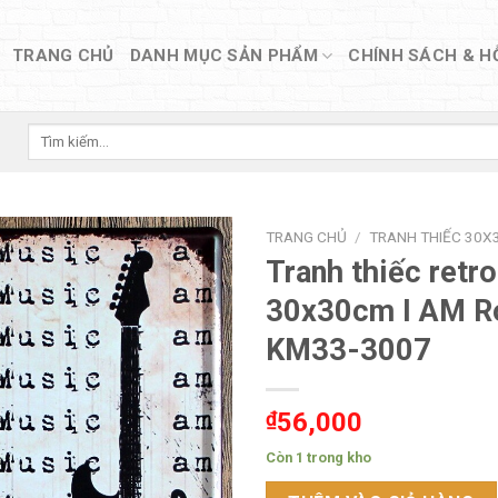
TRANG CHỦ
DANH MỤC SẢN PHẨM
CHÍNH SÁCH & H
Tìm
kiếm:
TRANG CHỦ
/
TRANH THIẾC 30X3
Tranh thiếc retro
30x30cm I AM R
KM33-3007
₫
56,000
Còn 1 trong kho