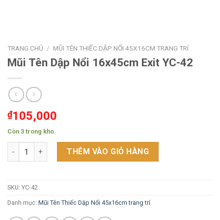
TRANG CHỦ
/
MŨI TÊN THIẾC DẬP NỔI 45X16CM TRANG TRÍ
Mũi Tên Dập Nổi 16x45cm Exit YC-42
₫
105,000
Còn 3 trong kho
Mũi Tên Dập Nổi 16x45cm Exit YC-42 số lượng
THÊM VÀO GIỎ HÀNG
SKU:
YC-42
Danh mục:
Mũi Tên Thiếc Dập Nổi 45x16cm trang trí