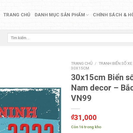
TRANG CHỦ
DANH MỤC SẢN PHẨM
CHÍNH SÁCH & H
Tìm
kiếm:
TRANG CHỦ
/
TRANH BIỂN SỐ XE
30X15CM
30x15cm Biển số
Nam decor – Bắc
VN99
₫
31,000
Còn 16 trong kho