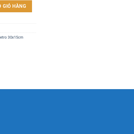
decor - Bắc Ninh VN99 số lượng
 GIỎ HÀNG
 retro 30x15cm