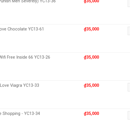
(Punish Men Severely) YC13-36
₫
35,000
N
Love Chocolate YC13-61
₫
35,000
N
Wifi Free Inside 66 YC13-26
₫
35,000
 Love Viagra YC13-33
₫
35,000
N
e Shopping - YC13-34
₫
35,000
N