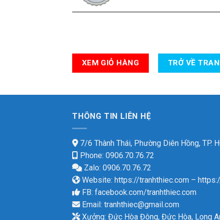
XEM GIỎ HÀNG
TRỞ VỀ TRA
THÔNG TIN LIÊN HỆ
7/6 Thành Thái, Phường Diên Hồng, TP.
Phone: 0906.70.76.72
Zalo: 0906.70.76.72
Website:
https://tranhthiec.com
–
https:
FB:
facebook.com/tranhthiec.com
Email:
tranhthiec@gmail.com
Xưởng: Đức Hòa Đông, Đức Hòa, Long A