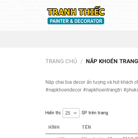
Skip
to
content
TRANG CHỦ
/
NẮP KHOÉN TRANG
Nắp chai bia decor ấn tượng và hút khách ch
#napkhoendecor #napkhoentrangtri #phuki
Hiển thị
SP trên trang
25
HÌNH
TÊN