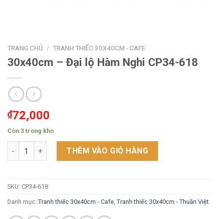
TRANG CHỦ
/
TRANH THIẾC 30X40CM - CAFE
30x40cm – Đại lộ Hàm Nghi CP34-618
₫
72,000
Còn 3 trong kho
30x40cm - Đại lộ Hàm Nghi CP34-618 số lượng
THÊM VÀO GIỎ HÀNG
SKU:
CP34-618
Danh mục:
Tranh thiếc 30x40cm - Cafe
,
Tranh thiếc 30x40cm - Thuần Việt