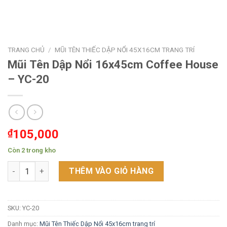
TRANG CHỦ
/
MŨI TÊN THIẾC DẬP NỔI 45X16CM TRANG TRÍ
Mũi Tên Dập Nổi 16x45cm Coffee House
– YC-20
₫
105,000
Còn 2 trong kho
Mũi Tên Dập Nổi 16x45cm Coffee House - YC-20 số lượng
THÊM VÀO GIỎ HÀNG
SKU:
YC-20
Danh mục:
Mũi Tên Thiếc Dập Nổi 45x16cm trang trí