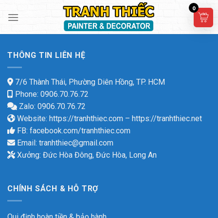
Skip
0
to
content
THÔNG TIN LIÊN HỆ
7/6 Thành Thái, Phường Diên Hồng, TP. HCM
Phone: 0906.70.76.72
Zalo: 0906.70.76.72
Website:
https://tranhthiec.com
–
https://tranhthiec.net
FB:
facebook.com/tranhthiec.com
Email:
tranhthiec@gmail.com
Xưởng: Đức Hòa Đông, Đức Hòa, Long An
CHÍNH SÁCH & HỖ TRỢ
Qui định hoàn tiền & bảo hành