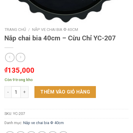
TRANG CHỦ
/
NẮP VE CHAI BIA Փ 40CM
Nắp chai bia 40cm – Cừu Chỉ YC-207
₫
135,000
Còn 9 trong kho
Nắp chai bia 40cm - Cừu Chỉ YC-207 số lượng
THÊM VÀO GIỎ HÀNG
SKU:
YC-207
Danh mục:
Nắp ve chai bia Փ 40cm