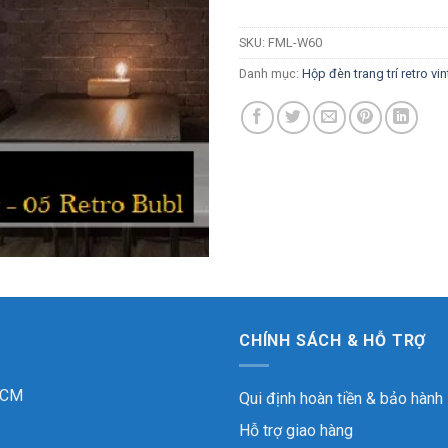
SKU:
FML-W60
Danh mục:
Hộp đèn trang trí retro vi
CHÍNH SÁCH & HỖ TRỢ
 HCM
Qui định hoàn tiền & bảo hành
Hỗ trợ giao hàng