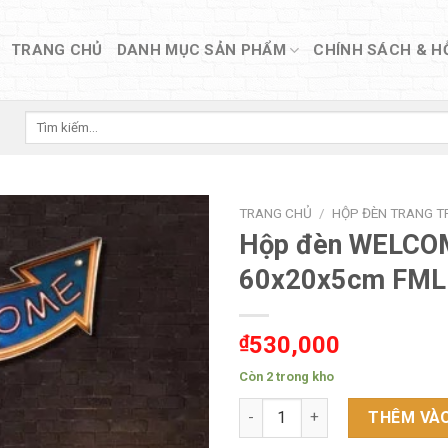
TRANG CHỦ
DANH MỤC SẢN PHẨM
CHÍNH SÁCH & H
Tìm
kiếm:
TRANG CHỦ
/
HỘP ĐÈN TRANG TR
Hộp đèn WELCO
60x20x5cm FM
₫
530,000
Còn 2 trong kho
Hộp đèn WELCOME 60x20x5cm
THÊM VÀO