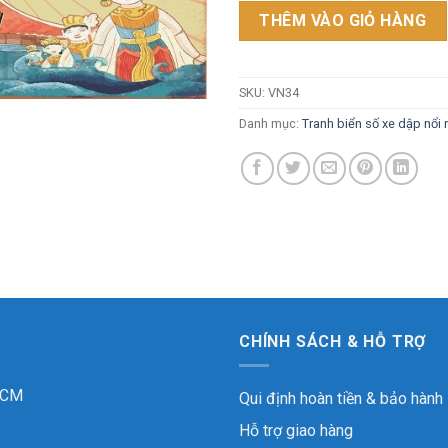
THÊM VÀO GIỎ HÀNG
SKU:
VN34
Danh mục:
Tranh biển số xe dập nổi
CHÍNH SÁCH & HỖ TRỢ
 HCM
Qui định hoàn tiền & bảo hành
Hỗ trợ giao hàng