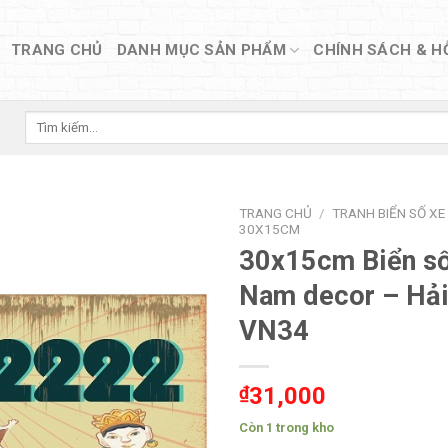
TRANG CHỦ
DANH MỤC SẢN PHẨM
CHÍNH SÁCH & H
Tìm
kiếm:
TRANG CHỦ
/
TRANH BIỂN SỐ XE
30X15CM
30x15cm Biển số
Nam decor – Hả
VN34
₫
31,000
Còn 1 trong kho