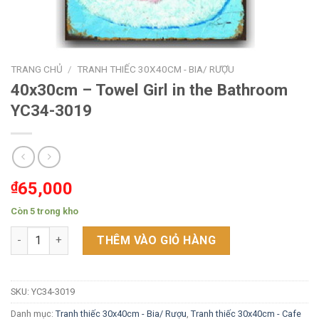
TRANG CHỦ
/
TRANH THIẾC 30X40CM - BIA/ RƯỢU
40x30cm – Towel Girl in the Bathroom
YC34-3019
₫
65,000
Còn 5 trong kho
40x30cm - Towel Girl in the Bathroom YC34-3019 số lượng
THÊM VÀO GIỎ HÀNG
SKU:
YC34-3019
Danh mục:
Tranh thiếc 30x40cm - Bia/ Rượu
,
Tranh thiếc 30x40cm - Cafe