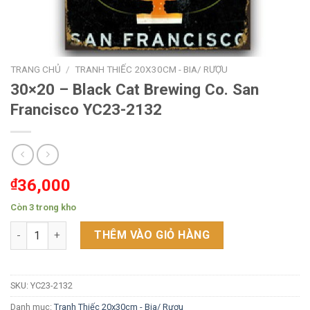
TRANG CHỦ
/
TRANH THIẾC 20X30CM - BIA/ RƯỢU
30×20 – Black Cat Brewing Co. San
Francisco YC23-2132
₫
36,000
Còn 3 trong kho
30x20 - Black Cat Brewing Co. San Francisco YC23-2132 số lượ
THÊM VÀO GIỎ HÀNG
SKU:
YC23-2132
Danh mục:
Tranh Thiếc 20x30cm - Bia/ Rượu