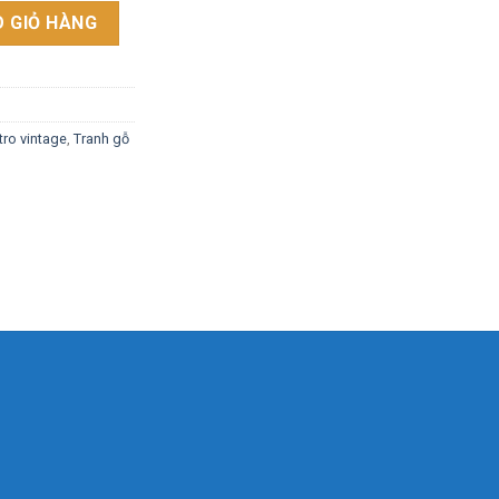
n "Cafe Thơm Ngon Kính Mời" YC-10A số lượng
 GIỎ HÀNG
tro vintage
,
Tranh gỗ