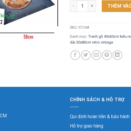
Tranh gỗ 58x28cm hình mũi tê
THÊM VÀO
SKU:
YC10A
Danh mục:
Tranh gỗ 40x60cm kiểu re
dài 30x80cm retro vintage
CHÍNH SÁCH & HỖ TRỢ
 HCM
Qui định hoàn tiền & bảo hành
Hỗ trợ giao hàng