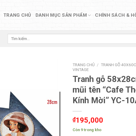
TRANG CHỦ
DANH MỤC SẢN PHẨM
CHÍNH SÁCH & H
Tìm
kiếm:
TRANG CHỦ
/
TRANH GỖ 40X60C
VINTAGE
Tranh gỗ 58x28c
mũi tên “Cafe T
Kính Mời” YC-1
₫
195,000
Còn 9 trong kho