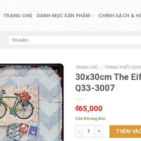
TRANG CHỦ
DANH MỤC SẢN PHẨM
CHÍNH SÁCH & H
Tìm
kiếm:
TRANG CHỦ
/
TRANH THIẾC 30X3
30x30cm The Eif
Q33-3007
₫
65,000
Còn 8 trong kho
30x30cm The Eiffel Tower Q33
THÊM VÀO