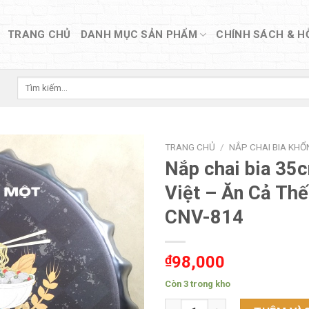
TRANG CHỦ
DANH MỤC SẢN PHẨM
CHÍNH SÁCH & H
Tìm
kiếm:
TRANG CHỦ
/
NẮP CHAI BIA KHỔ
Nắp chai bia 35c
Việt – Ăn Cả Thế
CNV-814
₫
98,000
Còn 3 trong kho
Nắp chai bia 35cm tiếng Việt 