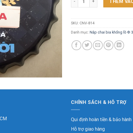
THÊM VÀO
SKU:
CNV-814
Danh mục:
Nắp chai bia khổng lồ Փ
CHÍNH SÁCH & HỖ TRỢ
 HCM
Qui định hoàn tiền & bảo hành
Hỗ trợ giao hàng