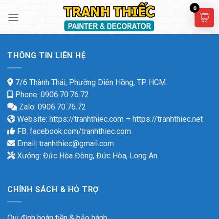
Skip
0
to
content
THÔNG TIN LIÊN HỆ
7/6 Thành Thái, Phường Diên Hồng, TP. HCM
Phone: 0906.70.76.72
Zalo: 0906.70.76.72
Website:
https://tranhthiec.com
–
https://tranhthiec.net
FB:
facebook.com/tranhthiec.com
Email:
tranhthiec@gmail.com
Xưởng: Đức Hòa Đông, Đức Hòa, Long An
CHÍNH SÁCH & HỖ TRỢ
Qui định hoàn tiền & bảo hành