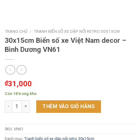
TRANG CHỦ
/
TRANH BIỂN SỐ XE DẬP NỔI RETRO 30X15CM
30x15cm Biển số xe Việt Nam decor –
Bình Dương VN61
₫
31,000
Còn 18 trong kho
30x15cm Biển số xe Việt Nam decor - Bình Dương VN61 số lượn
THÊM VÀO GIỎ HÀNG
SKU:
VN61
Danh mục:
Tranh biển số xe dập nổi retro 30x15cm