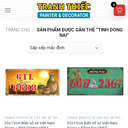
Skip
0
to
content
TRANG CHỦ
/
SẢN PHẨM ĐƯỢC GẮN THẺ “TINH DONG
NAI”
TRANH BIỂN SỐ XE DẬP NỔI RETRO 30X15CM
TRANH BIỂN SỐ XE DẬP NỔI RETRO 30X15CM
30x15cm Biển số xe Việt Nam
30x15cm Biển số xe Việt Nam
decor – Bình Dương VN61
decor – Đồng Nai VN60