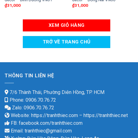
₫
31,000
₫
31,000
XEM GIỎ HÀNG
TRỞ VỀ TRANG CHỦ
THÔNG TIN LIÊN HỆ
7/6 Thành Thái, Phường Diên Hồng, TP. HCM
Phone: 0906.70.76.72
Zalo: 0906.70.76.72
Website:
https://tranhthiec.com
–
https://tranhthiec.net
FB:
facebook.com/tranhthiec.com
Email:
tranhthiec@gmail.com