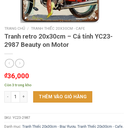
TRANG CHỦ
/
TRANH THIẾC 20X30CM - CAFE
Tranh retro 20x30cm – Cá tính YC23-
2987 Beauty on Motor
₫
36,000
Còn 3 trong kho
Tranh retro 20x30cm - Cá tính YC23-2987 Beauty on Motor số 
THÊM VÀO GIỎ HÀNG
SKU:
YC23-2987
Danh mục:
Tranh Thiếc 20x30cm - Bia/ Rượu
,
Tranh Thiếc 20x30cm - Cafe
,