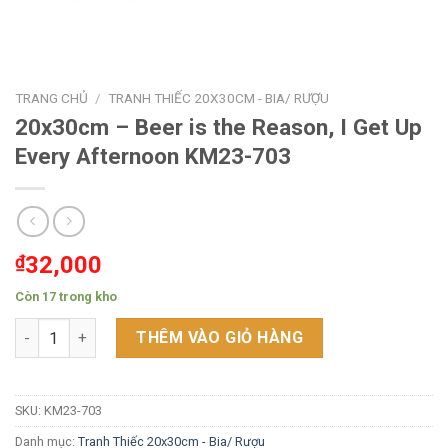
TRANG CHỦ
/
TRANH THIẾC 20X30CM - BIA/ RƯỢU
20x30cm – Beer is the Reason, I Get Up
Every Afternoon KM23-703
₫
32,000
Còn 17 trong kho
20x30cm - Beer is the Reason, I Get Up Every Afternoon KM23
THÊM VÀO GIỎ HÀNG
SKU:
KM23-703
Danh mục:
Tranh Thiếc 20x30cm - Bia/ Rượu