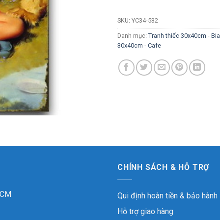
SKU:
YC34-532
Danh mục:
Tranh thiếc 30x40cm - Bi
30x40cm - Cafe
CHÍNH SÁCH & HỖ TRỢ
 HCM
Qui định hoàn tiền & bảo hành
Hỗ trợ giao hàng