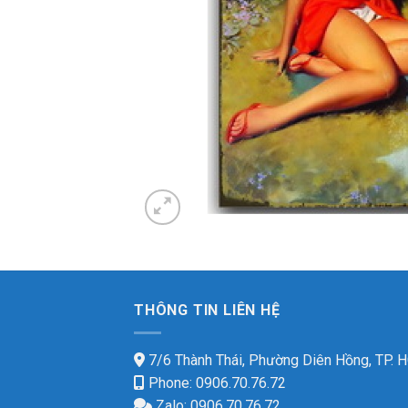
THÔNG TIN LIÊN HỆ
7/6 Thành Thái, Phường Diên Hồng, TP.
Phone: 0906.70.76.72
Zalo: 0906.70.76.72