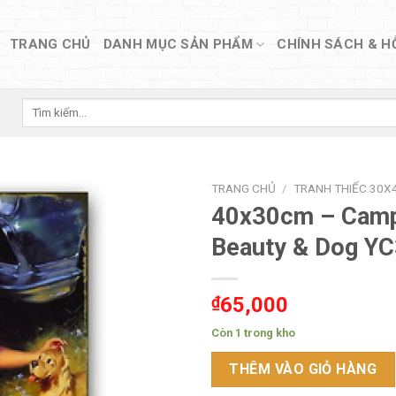
TRANG CHỦ
DANH MỤC SẢN PHẨM
CHÍNH SÁCH & H
Tìm
kiếm:
TRANG CHỦ
/
TRANH THIẾC 30X4
40x30cm – Cam
Beauty & Dog Y
₫
65,000
Còn 1 trong kho
THÊM VÀO GIỎ HÀNG