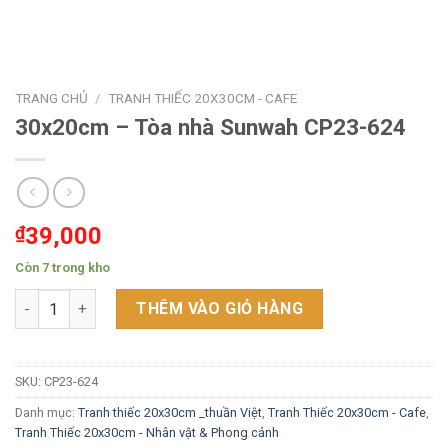
TRANG CHỦ
/
TRANH THIẾC 20X30CM - CAFE
30x20cm – Tòa nhà Sunwah CP23-624
₫
39,000
Còn 7 trong kho
30x20cm - Tòa nhà Sunwah CP23-624 số lượng
THÊM VÀO GIỎ HÀNG
SKU:
CP23-624
Danh mục:
Tranh thiếc 20x30cm _thuần Việt
,
Tranh Thiếc 20x30cm - Cafe
,
Tranh Thiếc 20x30cm - Nhân vật & Phong cảnh