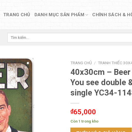
TRANG CHỦ
DANH MỤC SẢN PHẨM
CHÍNH SÁCH & H
Tìm
kiếm:
TRANG CHỦ
/
TRANH THIẾC 30X4
40x30cm – Beer
You see double &
single YC34-11
₫
65,000
Còn 1 trong kho