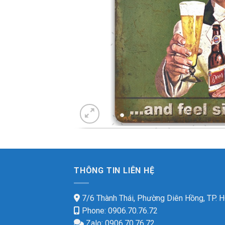
THÔNG TIN LIÊN HỆ
7/6 Thành Thái, Phường Diên Hồng, TP.
Phone: 0906.70.76.72
Zalo: 0906.70.76.72