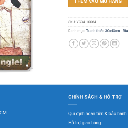
THÊM VÀO GIỎ HÀNG
SKU:
YC34-10064
Danh mục:
Tranh thiếc 30x40cm - Bi
CHÍNH SÁCH & HỖ TRỢ
 HCM
Qui định hoàn tiền & bảo hành
Hỗ trợ giao hàng