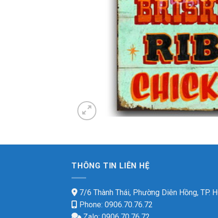
THÔNG TIN LIÊN HỆ
7/6 Thành Thái, Phường Diên Hồng, TP.
Phone: 0906.70.76.72
Zalo: 0906.70.76.72