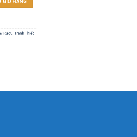
 GIỎ HÀNG
a/ Rượu
,
Tranh Thiếc