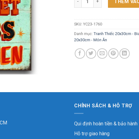
THÊM VÀO
SKU:
YC23-1760
Danh mục:
Tranh Thiếc 20x30cm - Bi
20x30cm - Món Ăn
CHÍNH SÁCH & HỖ TRỢ
 HCM
Qui định hoàn tiền & bảo hành
Hỗ trợ giao hàng