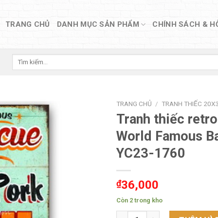
TRANG CHỦ
DANH MỤC SẢN PHẨM
CHÍNH SÁCH & H
Tìm
kiếm:
TRANG CHỦ
/
TRANH THIẾC 20X3
Tranh thiếc retr
World Famous B
YC23-1760
₫
36,000
Còn 2 trong kho
Tranh thiếc retro 20x30 Worl