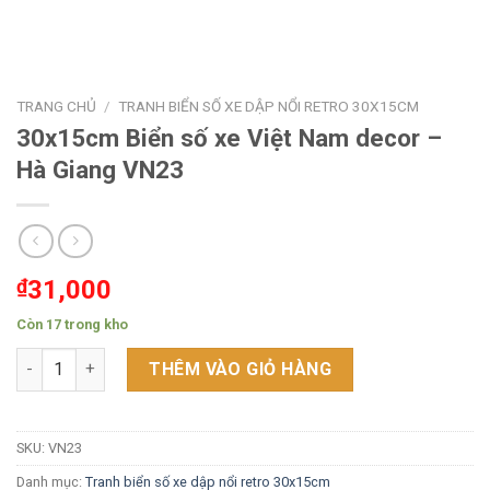
TRANG CHỦ
/
TRANH BIỂN SỐ XE DẬP NỔI RETRO 30X15CM
30x15cm Biển số xe Việt Nam decor –
Hà Giang VN23
₫
31,000
Còn 17 trong kho
30x15cm Biển số xe Việt Nam decor - Hà Giang VN23 số lượng
THÊM VÀO GIỎ HÀNG
SKU:
VN23
Danh mục:
Tranh biển số xe dập nổi retro 30x15cm