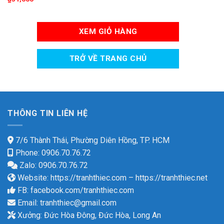
XEM GIỎ HÀNG
TRỞ VỀ TRANG CHỦ
THÔNG TIN LIÊN HỆ
7/6 Thành Thái, Phường Diên Hồng, TP. HCM
Phone: 0906.70.76.72
Zalo: 0906.70.76.72
Website:
https://tranhthiec.com
–
https://tranhthiec.net
FB:
facebook.com/tranhthiec.com
Email:
tranhthiec@gmail.com
Xưởng: Đức Hòa Đông, Đức Hòa, Long An