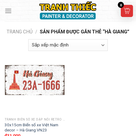
Skip
0
to
content
TRANG CHỦ
/
SẢN PHẨM ĐƯỢC GẮN THẺ “HÀ GIANG”
TRANH BIỂN SỐ XE DẬP NỔI RETRO 30X15CM
30x15cm Biển số xe Việt Nam
decor – Hà Giang VN23
₫
31,000