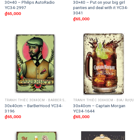
30×40 – Philips AutoRadio
30×40 – Put on your big girl
YC34-2997
panties and deal with it YC34-
3041
₫
65,000
₫
65,000
TRANH THIẾC 30X40CM - BARBER SHOP
TRANH THIẾC 30X40CM - BIA/ RƯỢU
30x40cm – BarBerHood YC34-
30x40cm – Captain Morgan
3196
YC34-1644
₫
65,000
₫
65,000