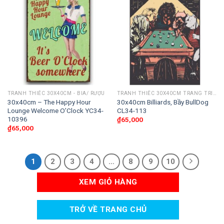
TRANH THIẾC 30X40CM - BIA/ RƯỢU
TRANH THIẾC 30X40CM TRANG TRI CÂU LẠC BỘ BIDA
30x40cm – The Happy Hour
30x40cm Billiards, Bầy BullDog
Lounge Welcome O’Clock YC34-
CL34-113
10396
₫
65,000
₫
65,000
1
2
3
4
…
8
9
10
XEM GIỎ HÀNG
TRỞ VỀ TRANG CHỦ