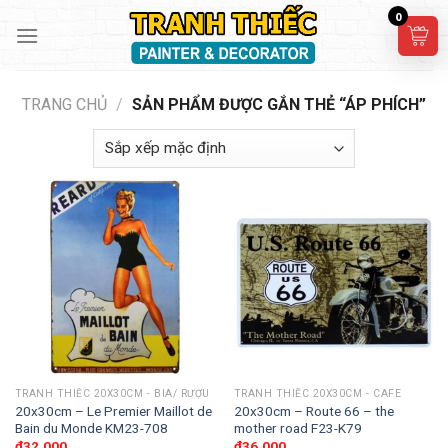
Skip
0
to
content
TRANG CHỦ
/
SẢN PHẨM ĐƯỢC GẮN THẺ “ÁP PHÍCH”
TRANH THIẾC 20X30CM - BIA/ RƯỢU
TRANH THIẾC 20X30CM - CAFE
20x30cm – Le Premier Maillot de
20x30cm – Route 66 – the
Bain du Monde KM23-708
mother road F23-K79
₫
32,000
₫
36,000