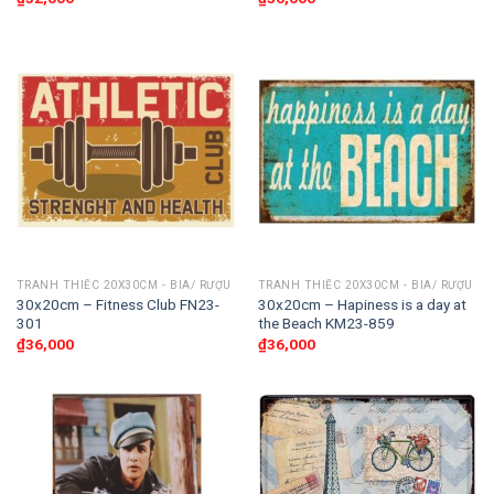
TRANH THIẾC 20X30CM - BIA/ RƯỢU
TRANH THIẾC 20X30CM - BIA/ RƯỢU
30x20cm – Fitness Club FN23-
30x20cm – Hapiness is a day at
301
the Beach KM23-859
₫
36,000
₫
36,000