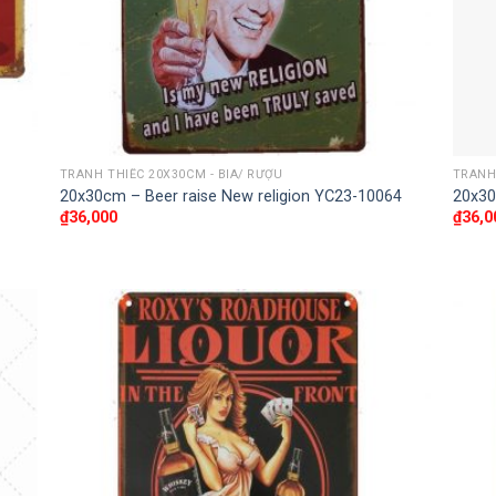
TRANH THIẾC 20X30CM - BIA/ RƯỢU
TRANH 
20x30cm – Beer raise New religion YC23-10064
20x30
₫
36,000
₫
36,0