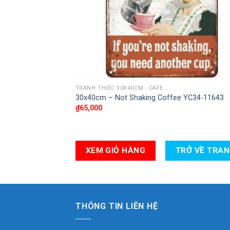
TRANH THIẾC 30X40CM - CAFE
30x40cm – Not Shaking Coffee YC34-11643
₫
65,000
XEM GIỎ HÀNG
TRỞ VỀ TRA
THÔNG TIN LIÊN HỆ