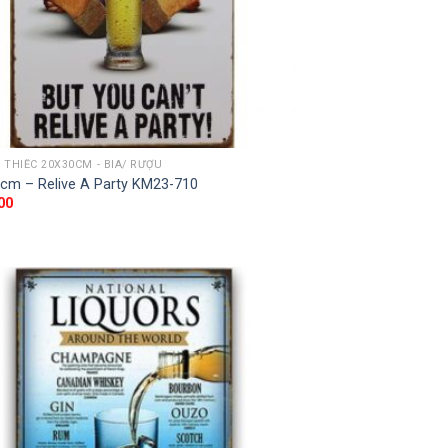
THIẾC 20X30CM - BIA/ RƯỢU
cm – Relive A Party KM23-710
00