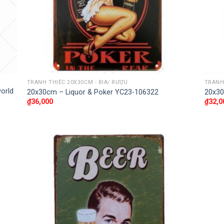
TRANH THIẾC 20X30CM - BIA/ RƯỢU
TRANH 
orld
20x30cm – Liquor & Poker YC23-106322
20x30
₫
36,000
₫
32,0