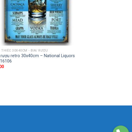
THIẾC 30X40CM - BIA/ RƯỢU
 rượu retro 30x40cm – National Liquors
-16106
00