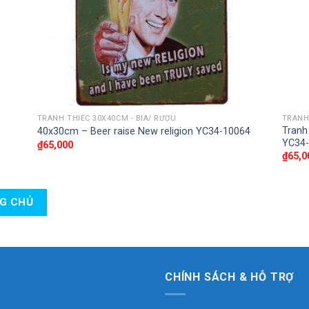
TRANH THIẾC 30X40CM - BIA/ RƯỢU
TRANH 
Tranh
40x30cm – Beer raise New religion YC34-10064
YC34
₫
65,000
₫
65,0
NG CHỦ
CHÍNH SÁCH & HỖ TRỢ