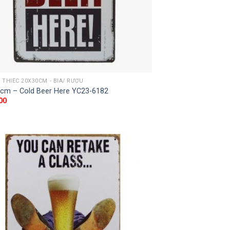
THIẾC 20X30CM - BIA/ RƯỢU
cm – Cold Beer Here YC23-6182
00