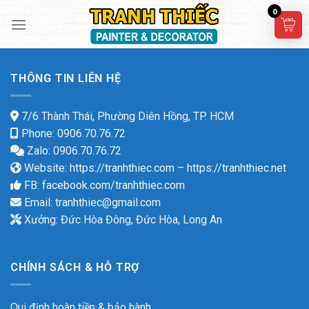
Skip
0
to
content
THÔNG TIN LIÊN HỆ
7/6 Thành Thái, Phường Diên Hồng, TP. HCM
Phone: 0906.70.76.72
Zalo: 0906.70.76.72
Website:
https://tranhthiec.com
–
https://tranhthiec.net
FB:
facebook.com/tranhthiec.com
Email:
tranhthiec@gmail.com
Xưởng: Đức Hòa Đông, Đức Hòa, Long An
CHÍNH SÁCH & HỖ TRỢ
Qui định hoàn tiền & bảo hành