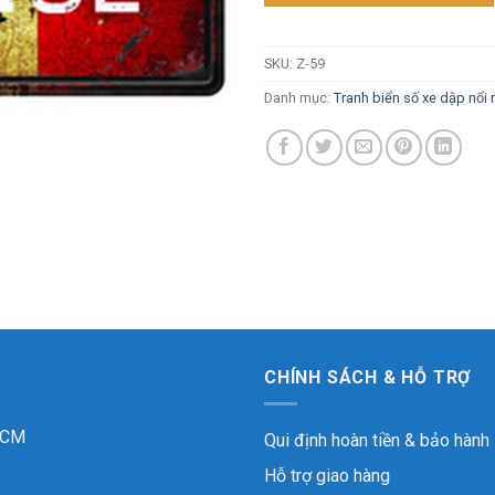
SKU:
Z-59
Danh mục:
Tranh biển số xe dập nổi
CHÍNH SÁCH & HỖ TRỢ
 HCM
Qui định hoàn tiền & bảo hành
Hỗ trợ giao hàng