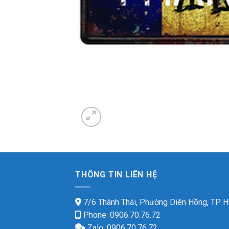
THÔNG TIN LIÊN HỆ
7/6 Thành Thái, Phường Diên Hồng, TP.
Phone: 0906.70.76.72
Zalo: 0906.70.76.72