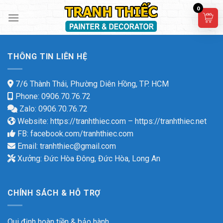
Skip
0
to
content
THÔNG TIN LIÊN HỆ
7/6 Thành Thái, Phường Diên Hồng, TP. HCM
Phone: 0906.70.76.72
Zalo: 0906.70.76.72
Website:
https://tranhthiec.com
–
https://tranhthiec.net
FB:
facebook.com/tranhthiec.com
Email:
tranhthiec@gmail.com
Xưởng: Đức Hòa Đông, Đức Hòa, Long An
CHÍNH SÁCH & HỖ TRỢ
Qui định hoàn tiền & bảo hành