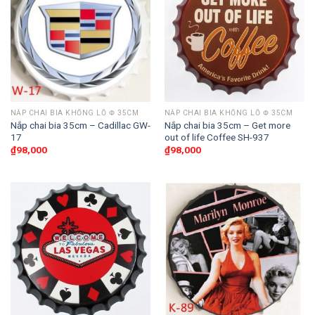
NẮP CHAI BIA KHỔNG LỒ Փ 35CM
NẮP CHAI BIA KHỔNG LỒ Փ 35CM
Nắp chai bia 35cm – Cadillac GW-
Nắp chai bia 35cm – Get more
17
out of life Coffee SH-937
₫
98,000
₫
98,000