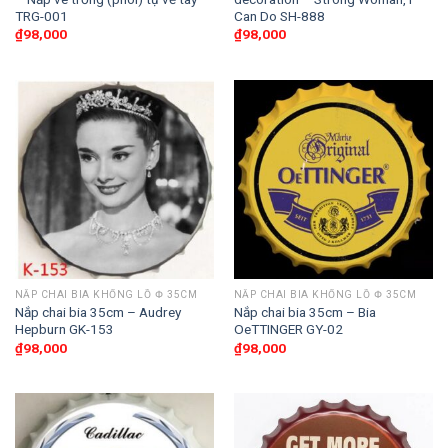
TRG-001
Can Do SH-888
₫
98,000
₫
98,000
NẮP CHAI BIA KHỔNG LỒ Փ 35CM
NẮP CHAI BIA KHỔNG LỒ Փ 35CM
Nắp chai bia 35cm – Audrey
Nắp chai bia 35cm – Bia
Hepburn GK-153
OeTTINGER GY-02
₫
98,000
₫
98,000