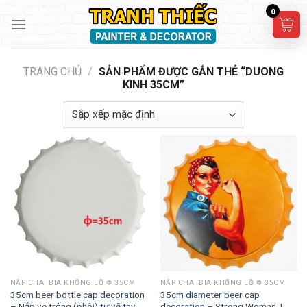
Skip
0
to
content
TRANG CHỦ
/
SẢN PHẨM ĐƯỢC GẮN THẺ “DUONG
KINH 35CM”
NẮP CHAI BIA KHỔNG LỒ Փ 35CM
NẮP CHAI BIA KHỔNG LỒ Փ 35CM
35cm beer bottle cap decoration
35cm diameter beer cap
– Nắp ve trống (phôi) tự vẽ tay
decoration – Strong Woman, I