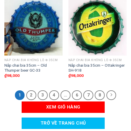
NẮP CHAI BIA KHỔNG LỒ Փ 35CM
NẮP CHAI BIA KHỔNG LỒ Փ 35CM
Nắp chai bia 35cm – Old
Nắp chai bia 35cm – Ottakringer
Thumper beer GC-33
SH-918
₫
98,000
₫
98,000
1
2
3
4
…
6
7
8
XEM GIỎ HÀNG
TRỞ VỀ TRANG CHỦ