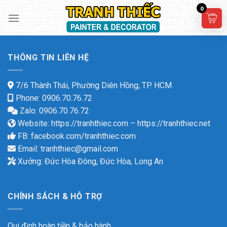
Skip
0
to
content
THÔNG TIN LIÊN HỆ
7/6 Thành Thái, Phường Diên Hồng, TP. HCM
Phone: 0906.70.76.72
Zalo: 0906.70.76.72
Website:
https://tranhthiec.com
–
https://tranhthiec.net
FB:
facebook.com/tranhthiec.com
Email:
tranhthiec@gmail.com
Xưởng: Đức Hòa Đông, Đức Hòa, Long An
CHÍNH SÁCH & HỖ TRỢ
Qui định hoàn tiền & bảo hành