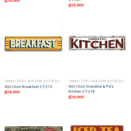
₫
29,000
₫
29,000
TRANH THIẾC 40X10CM DECOR QUÁN CAFE, BAR CLUB, CẦU THANG
TRANH THIẾC 40X10CM DECOR QUÁN CAFE, BAR CLUB, CẦU THANG
40x10cm Grandma & Pa’s
40x10cm Breakfast CT-215
Kitchen CT-218
₫
29,000
₫
29,000