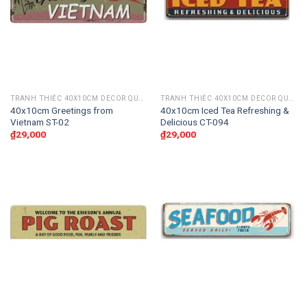
TRANH THIẾC 40X10CM DECOR QUÁN CAFE, BAR CLUB, CẦU THANG
TRANH THIẾC 40X10CM DECOR QUÁN CAFE, BAR CLUB, CẦU THANG
40x10cm Greetings from
40x10cm Iced Tea Refreshing &
Vietnam ST-02
Delicious CT-094
₫
29,000
₫
29,000