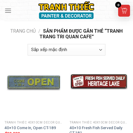
Skip
0
to
content
TRANG CHỦ
/
SẢN PHẨM ĐƯỢC GẮN THẺ “TRANH
TRANG TRI QUAN CAFE”
TRANH THIẾC 40X10CM DECOR QUÁN CAFE, BAR CLUB, CẦU THANG
TRANH THIẾC 40X10CM DECOR QUÁN CAFE, BAR CLUB, CẦU THANG
40×10 Fresh Fish Served Daily
40×10 Come In, Open CT-189
CT-181