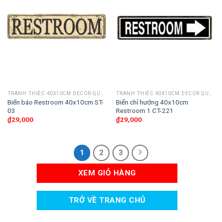
TRANH THIẾC 40X10CM DECOR QUÁN CAFE, BAR CLUB, CẦU THANG
TRANH THIẾC 40X10CM DECOR QUÁN CAFE, BAR CLUB, CẦU THANG
Biển báo Restroom 40x10cm ST-
Biển chỉ hướng 40x10cm
03
Restroom 1 CT-221
₫
29,000
₫
29,000
1
2
3
XEM GIỎ HÀNG
TRỞ VỀ TRANG CHỦ