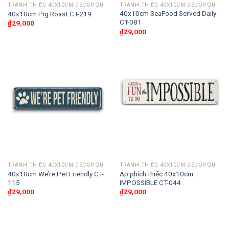
TRANH THIẾC 40X10CM DECOR QUÁN CAFE, BAR CLUB, CẦU THANG
TRANH THIẾC 40X10CM DECOR QUÁN CAFE, BAR CLUB, CẦU THANG
40x10cm SeaFood Served Daily
40x10cm Pig Roast CT-219
CT-081
₫
29,000
₫
29,000
TRANH THIẾC 40X10CM DECOR QUÁN CAFE, BAR CLUB, CẦU THANG
TRANH THIẾC 40X10CM DECOR QUÁN CAFE, BAR CLUB, CẦU THANG
40x10cm We’re Pet Friendly CT-
Áp phích thiếc 40x10cm
115
IMPOSSIBLE CT-044
₫
29,000
₫
29,000