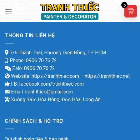
Skip
0
to
content
THÔNG TIN LIÊN HỆ
7/6 Thành Thái, Phường Diên Hồng, TP. HCM
Phone: 0906.70.76.72
Zalo: 0906.70.76.72
Website:
https://tranhthiec.com
–
https://tranhthiec.net
FB:
facebook.com/tranhthiec.com
Email:
tranhthiec@gmail.com
Xưởng: Đức Hòa Đông, Đức Hòa, Long An
CHÍNH SÁCH & HỖ TRỢ
Qui định hoàn tiền & bảo hành