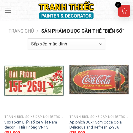
Skip
0
to
content
TRANG CHỦ
/
SẢN PHẨM ĐƯỢC GẮN THẺ “BIỂN SỐ”
TRANH BIỂN SỐ XE DẬP NỔI RETRO 30X15CM
TRANH BIỂN SỐ XE DẬP NỔI RETRO 30X15CM
30x15cm Biển số xe Việt Nam
Áp phích 30x15cm Coca Cola
decor – Hải Phòng VN15
Delicious and Refresh Z-936
₫
31,000
₫
25,000