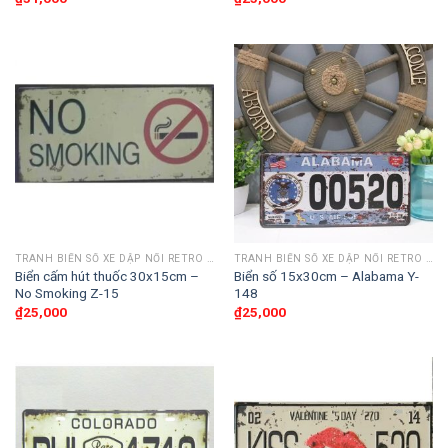
TRANH BIỂN SỐ XE DẬP NỔI RETRO 30X15CM
TRANH BIỂN SỐ XE DẬP NỔI RETRO 30X15CM
Biển cấm hút thuốc 30x15cm –
Biển số 15x30cm – Alabama Y-
No Smoking Z-15
148
₫
25,000
₫
25,000