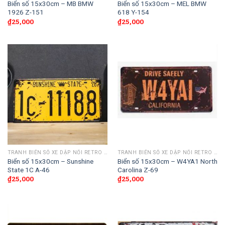
Biển số 15x30cm – MB BMW
Biển số 15x30cm – MEL BMW
1926 Z-151
618 Y-154
₫
25,000
₫
25,000
TRANH BIỂN SỐ XE DẬP NỔI RETRO 30X15CM
TRANH BIỂN SỐ XE DẬP NỔI RETRO 30X15CM
Biển số 15x30cm – Sunshine
Biển số 15x30cm – W4YA1 North
State 1C A-46
Carolina Z-69
₫
25,000
₫
25,000