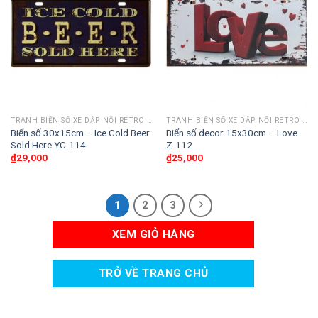
TRANH BIỂN SỐ XE DẬP NỔI RETRO 30X15CM
TRANH BIỂN SỐ XE DẬP NỔI RETRO 30X15CM
Biển số 30x15cm – Ice Cold Beer
Biển số decor 15x30cm – Love
Sold Here YC-114
Z-112
₫
29,000
₫
25,000
1
2
3
XEM GIỎ HÀNG
TRỞ VỀ TRANG CHỦ