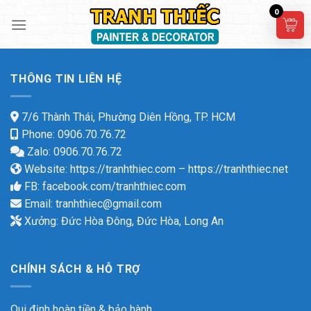
Skip
0
to
content
THÔNG TIN LIÊN HỆ
7/6 Thành Thái, Phường Diên Hồng, TP. HCM
Phone: 0906.70.76.72
Zalo: 0906.70.76.72
Website:
https://tranhthiec.com
–
https://tranhthiec.net
FB:
facebook.com/tranhthiec.com
Email:
tranhthiec@gmail.com
Xưởng: Đức Hòa Đông, Đức Hòa, Long An
CHÍNH SÁCH & HỖ TRỢ
Qui định hoàn tiền & bảo hành