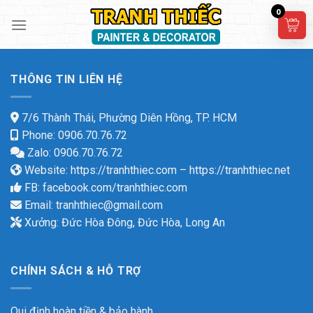
Skip
0
to
content
THÔNG TIN LIÊN HỆ
7/6 Thành Thái, Phường Diên Hồng, TP. HCM
Phone: 0906.70.76.72
Zalo: 0906.70.76.72
Website:
https://tranhthiec.com
–
https://tranhthiec.net
FB:
facebook.com/tranhthiec.com
Email:
tranhthiec@gmail.com
Xưởng: Đức Hòa Đông, Đức Hòa, Long An
CHÍNH SÁCH & HỖ TRỢ
Qui định hoàn tiền & bảo hành