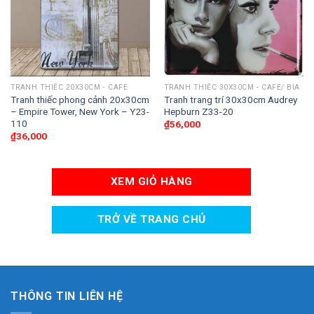
TRANH THIẾC 20X30CM - CAFE
TRANH THIẾC 30X30CM - CAFE/ BIA
Tranh thiếc phong cảnh 20x30cm
Tranh trang trí 30x30cm Audrey
– Empire Tower, New York – Y23-
Hepburn Z33-20
110
₫
56,000
₫
36,000
XEM GIỎ HÀNG
TRỞ VỀ TRANG CHỦ
THÔNG TIN LIÊN HỆ