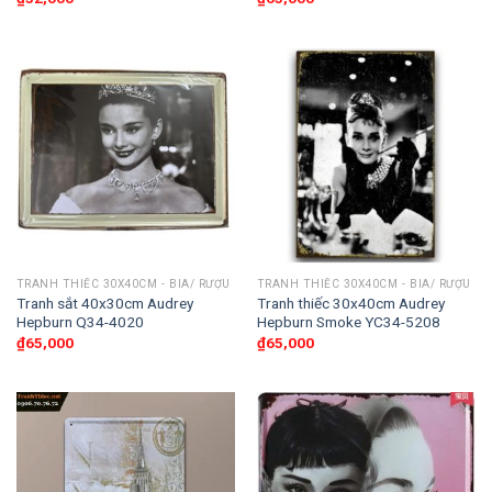
TRANH THIẾC 30X40CM - BIA/ RƯỢU
TRANH THIẾC 30X40CM - BIA/ RƯỢU
Tranh sắt 40x30cm Audrey
Tranh thiếc 30x40cm Audrey
Hepburn Q34-4020
Hepburn Smoke YC34-5208
₫
65,000
₫
65,000