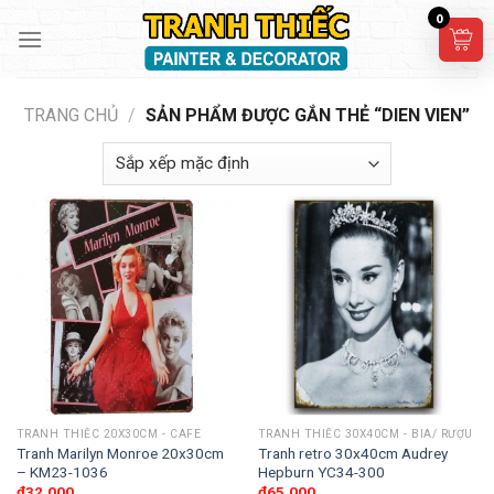
Skip
0
to
content
TRANG CHỦ
/
SẢN PHẨM ĐƯỢC GẮN THẺ “DIEN VIEN”
TRANH THIẾC 20X30CM - CAFE
TRANH THIẾC 30X40CM - BIA/ RƯỢU
Tranh Marilyn Monroe 20x30cm
Tranh retro 30x40cm Audrey
– KM23-1036
Hepburn YC34-300
₫
32,000
₫
65,000