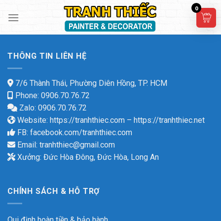
Skip
0
to
content
THÔNG TIN LIÊN HỆ
7/6 Thành Thái, Phường Diên Hồng, TP. HCM
Phone: 0906.70.76.72
Zalo: 0906.70.76.72
Website:
https://tranhthiec.com
–
https://tranhthiec.net
FB:
facebook.com/tranhthiec.com
Email:
tranhthiec@gmail.com
Xưởng: Đức Hòa Đông, Đức Hòa, Long An
CHÍNH SÁCH & HỖ TRỢ
Qui định hoàn tiền & bảo hành