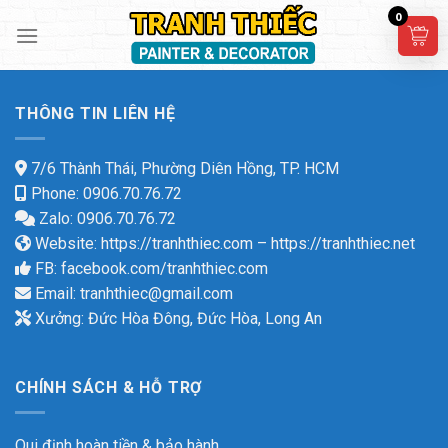
Skip
0
to
content
THÔNG TIN LIÊN HỆ
7/6 Thành Thái, Phường Diên Hồng, TP. HCM
Phone: 0906.70.76.72
Zalo: 0906.70.76.72
Website:
https://tranhthiec.com
–
https://tranhthiec.net
FB:
facebook.com/tranhthiec.com
Email:
tranhthiec@gmail.com
Xưởng: Đức Hòa Đông, Đức Hòa, Long An
CHÍNH SÁCH & HỖ TRỢ
Qui định hoàn tiền & bảo hành