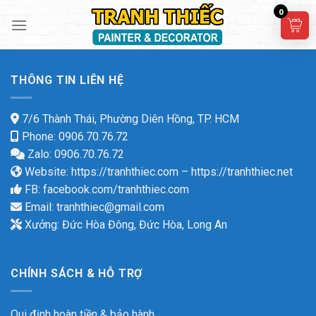
Skip
0
to
content
THÔNG TIN LIÊN HỆ
7/6 Thành Thái, Phường Diên Hồng, TP. HCM
Phone: 0906.70.76.72
Zalo: 0906.70.76.72
Website:
https://tranhthiec.com
–
https://tranhthiec.net
FB:
facebook.com/tranhthiec.com
Email:
tranhthiec@gmail.com
Xưởng: Đức Hòa Đông, Đức Hòa, Long An
CHÍNH SÁCH & HỖ TRỢ
Qui định hoàn tiền & bảo hành