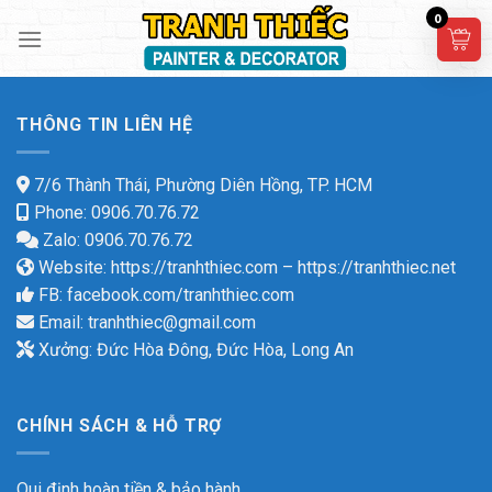
Skip
0
to
content
THÔNG TIN LIÊN HỆ
7/6 Thành Thái, Phường Diên Hồng, TP. HCM
Phone: 0906.70.76.72
Zalo: 0906.70.76.72
Website:
https://tranhthiec.com
–
https://tranhthiec.net
FB:
facebook.com/tranhthiec.com
Email:
tranhthiec@gmail.com
Xưởng: Đức Hòa Đông, Đức Hòa, Long An
CHÍNH SÁCH & HỖ TRỢ
Qui định hoàn tiền & bảo hành