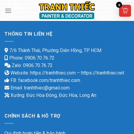
Skip
0
to
content
THÔNG TIN LIÊN HỆ
7/6 Thành Thái, Phường Diên Hồng, TP. HCM
Phone: 0906.70.76.72
Zalo: 0906.70.76.72
Website:
https://tranhthiec.com
–
https://tranhthiec.net
FB:
facebook.com/tranhthiec.com
Email:
tranhthiec@gmail.com
Xưởng: Đức Hòa Đông, Đức Hòa, Long An
CHÍNH SÁCH & HỖ TRỢ
Qui định hoàn tiền & bảo hành