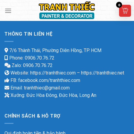
Skip
0
to
content
THÔNG TIN LIÊN HỆ
7/6 Thành Thái, Phường Diên Hồng, TP. HCM
Phone: 0906.70.76.72
Zalo: 0906.70.76.72
Website:
https://tranhthiec.com
–
https://tranhthiec.net
FB:
facebook.com/tranhthiec.com
Email:
tranhthiec@gmail.com
Xưởng: Đức Hòa Đông, Đức Hòa, Long An
CHÍNH SÁCH & HỖ TRỢ
Qui định hoàn tiền & bảo hành