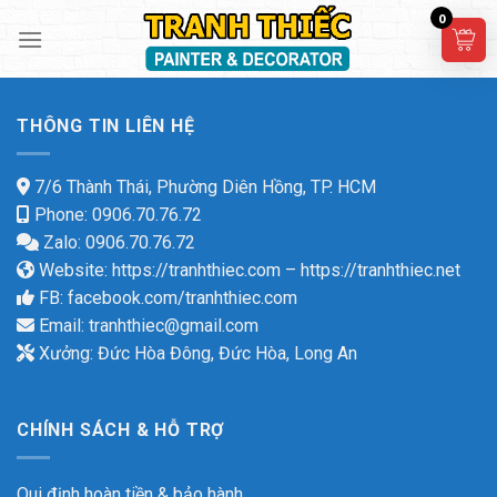
Skip
0
to
content
THÔNG TIN LIÊN HỆ
7/6 Thành Thái, Phường Diên Hồng, TP. HCM
Phone: 0906.70.76.72
Zalo: 0906.70.76.72
Website:
https://tranhthiec.com
–
https://tranhthiec.net
FB:
facebook.com/tranhthiec.com
Email:
tranhthiec@gmail.com
Xưởng: Đức Hòa Đông, Đức Hòa, Long An
CHÍNH SÁCH & HỖ TRỢ
Qui định hoàn tiền & bảo hành