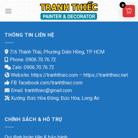
Skip
0
to
content
THÔNG TIN LIÊN HỆ
7/6 Thành Thái, Phường Diên Hồng, TP. HCM
Phone: 0906.70.76.72
Zalo: 0906.70.76.72
Website:
https://tranhthiec.com
–
https://tranhthiec.net
FB:
facebook.com/tranhthiec.com
Email:
tranhthiec@gmail.com
Xưởng: Đức Hòa Đông, Đức Hòa, Long An
CHÍNH SÁCH & HỖ TRỢ
Qui định hoàn tiền & bảo hành