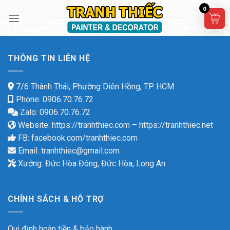
Skip
0
to
content
THÔNG TIN LIÊN HỆ
7/6 Thành Thái, Phường Diên Hồng, TP. HCM
Phone: 0906.70.76.72
Zalo: 0906.70.76.72
Website:
https://tranhthiec.com
–
https://tranhthiec.net
FB:
facebook.com/tranhthiec.com
Email:
tranhthiec@gmail.com
Xưởng: Đức Hòa Đông, Đức Hòa, Long An
CHÍNH SÁCH & HỖ TRỢ
Qui định hoàn tiền & bảo hành